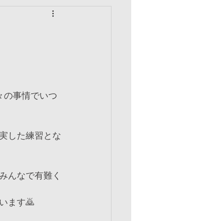
々の事情でいつ
実した練習とな
みんなで有難く
ます🙇