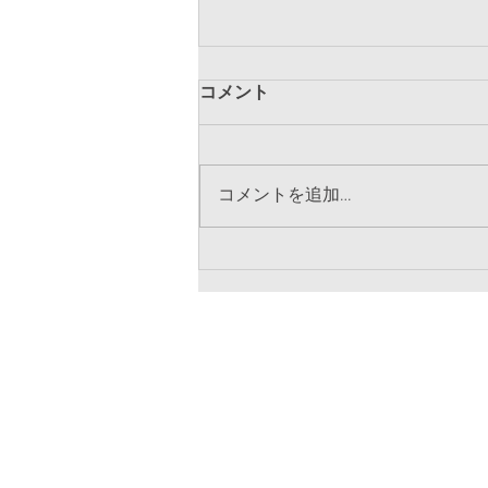
インスタグラム始めまし
コメント
た！！
この度大東一高柔道部のインスタ
グラムを始めました。 練習の姿
コメントを追加…
などこちらで更新いたしますので
ご覧ください。
https://www.instagram.com/daito
1stjudo/