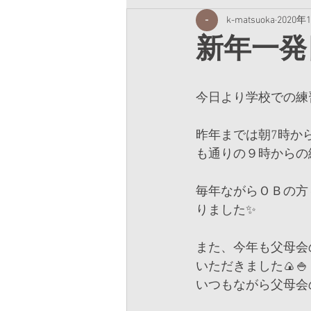
k-matsuoka
2020年
新年一発
今日より学校での練
昨年までは朝7時か
も通りの９時からの
毎年ながらＯＢの方
りました✨
また、今年も父母会
いただきました🍙🍚
いつもながら父母会