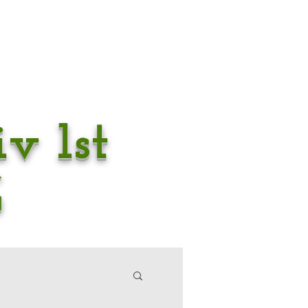
v 1st
G